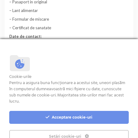
– Pasaport in original
– Lant alimentar
– Formular de miscare
– Certificat de sanatate
Date de contact:
comercial@euromeat.ro
+40 726 300 196
+40 726 300 129
Cookie-urile
Pentru a asigura buna funcționare a acestui site, uneori plasăm
în computerul dumneavoastră mici fișiere cu date, cunoscute
sub numele de cookie-uri. Majoritatea site-urilor mari fac acest
Termeni si Conditii
lucru.
Acceptare cookie-uri
Setări cookie-uri