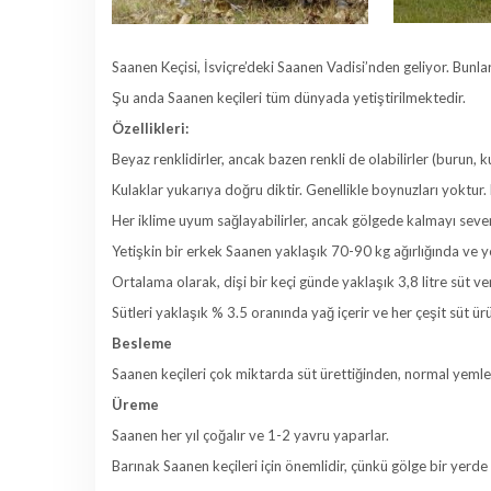
Saanen Keçisi, İsviçre’deki Saanen Vadisi’nden geliyor. Bunlar t
Şu anda Saanen keçileri tüm dünyada yetiştirilmektedir.
Özellikleri:
Beyaz renklidirler, ancak bazen renkli de olabilirler (burun, 
Kulaklar yukarıya doğru diktir. Genellikle boynuzları yoktur.
Her iklime uyum sağlayabilirler, ancak gölgede kalmayı sev
Yetişkin bir erkek Saanen yaklaşık 70-90 kg ağırlığında ve yet
Ortalama olarak, dişi bir keçi günde yaklaşık 3,8 litre süt ver
Sütleri yaklaşık % 3.5 oranında yağ içerir ve her çeşit süt 
Besleme
Saanen keçileri çok miktarda süt ürettiğinden, normal yemler
Üreme
Saanen her yıl çoğalır ve 1-2 yavru yaparlar.
Barınak Saanen keçileri için önemlidir, çünkü gölge bir yerd