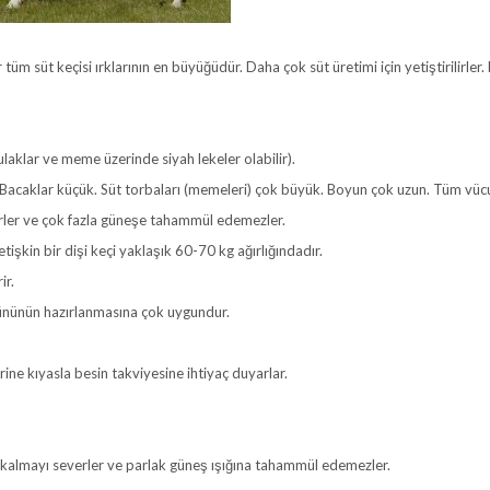
üm süt keçisi ırklarının en büyüğüdür. Daha çok süt üretimi için yetiştirilirler. B
kulaklar ve meme üzerinde siyah lekeler olabilir).
 Bacaklar küçük. Süt torbaları (memeleri) çok büyük. Boyun çok uzun. Tüm vücutl
erler ve çok fazla güneşe tahammül edemezler.
işkin bir dişi keçi yaklaşık 60-70 kg ağırlığındadır.
ir.
ürününün hazırlanmasına çok uygundur.
ine kıyasla besin takviyesine ihtiyaç duyarlar.
e kalmayı severler ve parlak güneş ışığına tahammül edemezler.