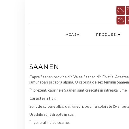
Skip
to
content
ACASA
PRODUSE
SAANEN
Capra Saanen provine din Valea Saanen din Elveția. Acestea s
jamunapari și capra alpină. O caprină de sex feminin Saanen p
În prezent, caprinele Saanen sunt crescute în întreaga lume.
Caracteristici:
Sunt de culoare albă, dar, uneori, pot fi si colorate (S-ar put
Urechile sunt drepte în sus.
În general, nu au coarne.