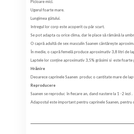
Picioare mici.
Ugerul foarte mare.
Lungimea gâtului.
Intregul lor corp este acoperit cu păr scurt.
Se pot adapta cu orice clima, dar le place să rămână la umbr
O capră adultă de sex masculin Saanen cântărește aproxima
În medie, o capră femelă produce aproximativ 3,8 litri de lap
Laptele lor conține aproximativ 3,5% grăsimi si este foarte 
Hrănire
Deoarece caprinele Saanen produc o cantitate mare de lapte 
Reproducere
Saanen se reproduc în fiecare an, dand nastere la 1 -2 iezi .
Adapostul este important pentru caprinele Saanen, pentru că