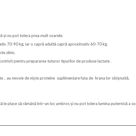
ă și nu pot tolera prea mult soarele.
tiv 70-90 kg, iar o capră adultă capră aproximativ 60-70 kg.
te zilnic.
potrivit pentru prepararea tuturor tipurilor de produse lactate .
, au nevoie de niște proteine ​​ suplimentare fata de hrana lor obișnuită.
 le place să rămână într-un loc umbros și nu pot tolera lumina puternică a soa