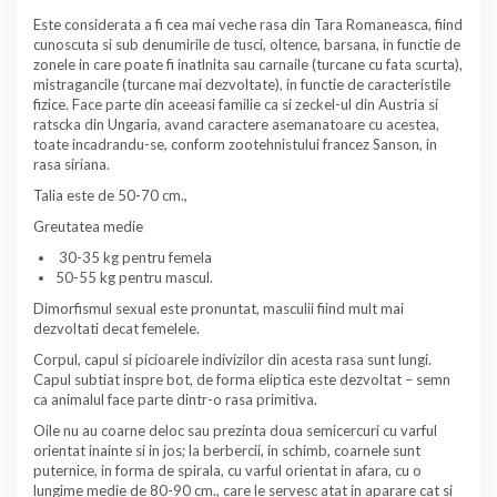
Este considerata a fi cea mai veche rasa din Tara Romaneasca, fiind
cunoscuta si sub denumirile de tusci, oltence, barsana, in functie de
zonele in care poate fi inatlnita sau carnaile (turcane cu fata scurta),
mistragancile (turcane mai dezvoltate), in functie de caracteristile
fizice. Face parte din aceeasi familie ca si zeckel-ul din Austria si
ratscka din Ungaria, avand caractere asemanatoare cu acestea,
toate incadrandu-se, conform zootehnistului francez Sanson, in
rasa siriana.
Talia este de 50-70 cm.,
Greutatea medie
30-35 kg pentru femela
50-55 kg pentru mascul.
Dimorfismul sexual este pronuntat, masculii fiind mult mai
dezvoltati decat femelele.
Corpul, capul si picioarele indivizilor din acesta rasa sunt lungi.
Capul subtiat inspre bot, de forma eliptica este dezvoltat – semn
ca animalul face parte dintr-o rasa primitiva.
Oile nu au coarne deloc sau prezinta doua semicercuri cu varful
orientat inainte si in jos; la berbercii, in schimb, coarnele sunt
puternice, in forma de spirala, cu varful orientat in afara, cu o
lungime medie de 80-90 cm., care le servesc atat in aparare cat si