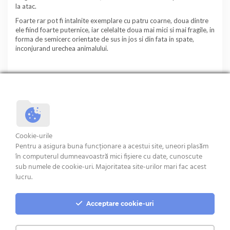
la atac.
Foarte rar pot fi intalnite exemplare cu patru coarne, doua dintre
ele fiind foarte puternice, iar celelalte doua mai mici si mai fragile, in
forma de semicerc orientate de sus in jos si din fata in spate,
inconjurand urechea animalului.
SCHWARZKOPF
ILE DE FRANCE
Cookie-urile
Pentru a asigura buna funcționare a acestui site, uneori plasăm
în computerul dumneavoastră mici fișiere cu date, cunoscute
sub numele de cookie-uri. Majoritatea site-urilor mari fac acest
Termeni si Conditii
lucru.
Acceptare cookie-uri